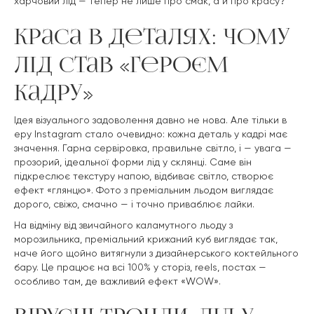
харчовий лід — тепер не лише про смак, а й про красу?
Краса в деталях: чому
лід став «героєм
кадру»
Ідея візуального задоволення давно не нова. Але тільки в
еру Instagram стало очевидно: кожна деталь у кадрі має
значення. Гарна сервіровка, правильне світло, і — увага —
прозорий, ідеальної форми лід у склянці. Саме він
підкреслює текстуру напою, відбиває світло, створює
ефект «глянцю». Фото з преміальним льодом виглядає
дорого, свіжо, смачно — і точно приваблює лайки.
На відміну від звичайного каламутного льоду з
морозильника, преміальний крижаний куб виглядає так,
наче його щойно витягнули з дизайнерського коктейльного
бару. Це працює на всі 100% у сторіз, reels, постах —
особливо там, де важливий ефект «WOW».