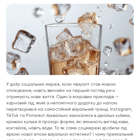
У добу соціальних мереж, коли «візуал» став мовою
спілкування, навіть звичайні на перший погляд речі
отримують нове життя. Один із яскравих прикладів —
харчовий лід, який із непомітного додатку до напою
перетворився на самостійний візуальний тренд. Instagram,
TikTok та Pinterest буквально закохалися в ідеальні кубики,
крижані кульки й прозорі форми, які змінюють вигляд кави,
коктейлів, навіть води. То як саме соцмережі зробили лід
зіркою нової епохи візуальної естетики? І чому преміальний