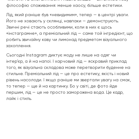
філософію споживання: менше хаосу, більше естетики.
Лід, який раніше був «невидимим», тепер — в центрі уваги.
Його не ховають у склянці, навпаки — демонструють.
Звичні речі стають особливими, коли в них є щось
«інстаграмне», а преміальний лід — саме той інгредієнт, що
робить звичайну каву чи лимонад предметом візуального
захоплення.
Сьогодні Instagram диктує моду не лише на одяг чи
інтер’єр, а й на напої. І харчовий лід — яскравий приклад
того, як візуальна складова може перетворити буденне на
стильне. Преміальний лід — це про естетику, якість і новий
рівень насолоди. І якщо раніше ми звертали увагу на смак,
то тепер — ще й на картинку. Бо у світі, де фото йде
першим, лід — це не просто заморожена вода. Це кадр,
лайк і стиль.