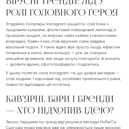
Вірусні тренди: лід у
ролі головного героя
Згадаймо популярні Instagram-рецепти: cold brew з
льодовими кульками, фіолетовий лавандовий лимонад із
прозорим льодом, чи морозні чайні кубики з пелюстками
всередині. Кожен з них став вірусним саме завдяки
візуальній подачі. У таких відео звук хрусту льоду, ефектне
плавлення в напої, зміна кольору — усе це створює
емоційне враження, яке люди хочуть повторити. А значить
— зробити вдома, сфотографувати і поділитись.
У цьому полягає сила Instagram: те, що добре виглядає —
стає модним. І харчовий лід, особливо преміального рівня,
повністю відповідає цій естетиці.
Кав’ярні, бари і бренди
— хто підхопив ідею?
Звісно, першими на тренд відгукнулися заклади HoReCa.
Сьогодні модні кав’ярні вже не обмежуються лише якісною