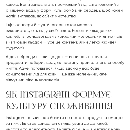
кавою. Вони замовляють преміальний лід, виготовлений з
очищеної води, у формі куль, ромбів чи сердець, щоб кожен
напій виглядав, як об’єкт мистецтва.
Інфлюенсери й фуд-блогери також масово
використовують лід у своїх відео. Рецепти «льодових»
коктейлів, ранкової кави з крижаним молоком, чи літніх чаїв
з квітковим льодом — усе це контент, який легко «зайде»
аудиторії.
А деякі бренди пішли ще далі — вони навіть почали
продавати набори льоду, як частину преміального способу
життя. Адже, погодьтеся, якщо вдома у вас буде
кришталевий лід для кави — це вже маленький, але
відчутний рівень «лакшері».
Як Instagram формує
культуру споживання
Instagram навчив нас бачити не просто продукт, а емоцію
за ним. Лід став символом стилю, уваги до деталей,
чистоти та елегантності. І навіть більше — він втілює нову